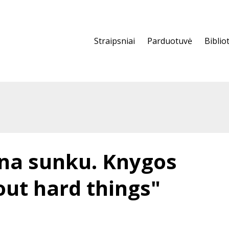
Straipsniai
Parduotuvė
Biblio
na sunku. Knygos
out hard things"