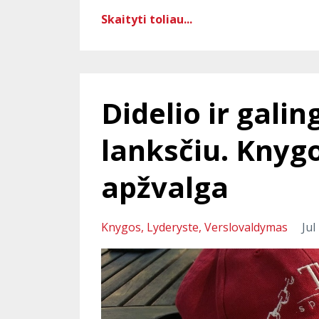
Skaityti toliau...
Didelio ir gali
lanksčiu. Knyg
apžvalga
Knygos
Lyderyste
Verslovaldymas
Jul