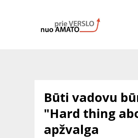
Būti vadovu bū
"Hard thing ab
apžvalga