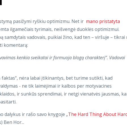
stymą pasižymi ryškiu optimizmu. Net ir
mano pristatyta
remta ilgamečiais tyrimais, neišvengė duoklės optimizmui.
bą samdytais vadovais, puikiai žino, kad ten – viršuje – tikrai
sti komentarą:
vavimas kenkia sveikatai ir formuoja blogą charakterį”. Vadovai
aktas“, nėra labai įtikinantys, bet turime sutikti, kad
 valdymas - ne tik laimėjimai ir kalbos per motyvacines
klaidos, ir sunkūs sprendimai, ir netgi vienatvės jausmas, ka
sitarti.
mo dalykus ir rašo savo knygoje „
The Hard Thing About Har
) Ben Hor...