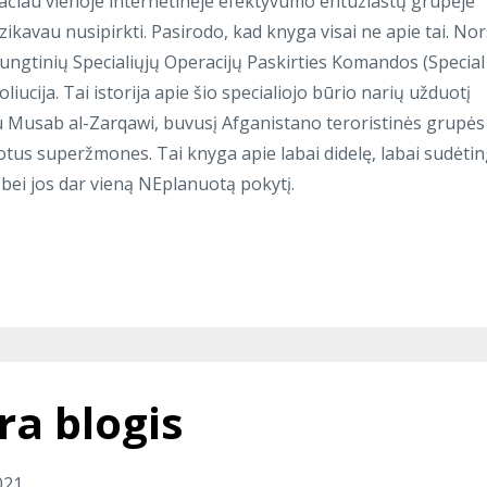
Tačiau vienoje internetinėje efektyvumo entuziastų grupėje
zikavau nusipirkti. Pasirodo, kad knyga visai ne apie tai. Nor
Jungtinių Specialiųjų Operacijų Paskirties Komandos (Special
ucija. Tai istorija apie šio specialiojo būrio narių užduotį
bu Musab al-Zarqawi, buvusį Afganistano teroristinės grupės
inuotus superžmones. Tai knyga apie labai didelę, labai sudėti
ą bei jos dar vieną NEplanuotą pokytį.
ra blogis
021