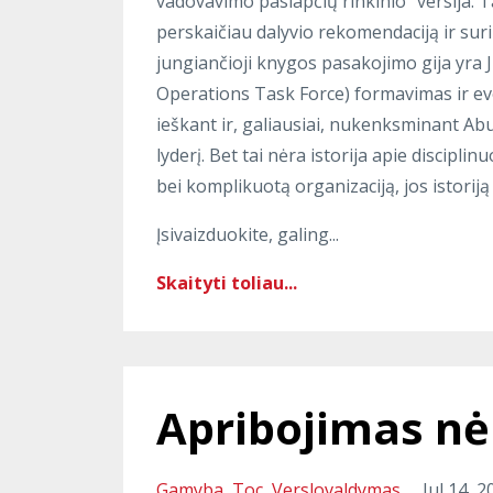
vadovavimo paslapčių rinkinio“ versija. 
perskaičiau dalyvio rekomendaciją ir suri
jungiančioji knygos pasakojimo gija yra 
Operations Task Force) formavimas ir evoli
ieškant ir, galiausiai, nukenksminant A
lyderį. Bet tai nėra istorija apie discipl
bei komplikuotą organizaciją, jos istorij
Įsivaizduokite, galing...
Skaityti toliau...
Apribojimas nė
Gamyba
Toc
Verslovaldymas
Jul 14, 2