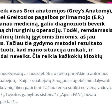
eik visas Grei anatomijos (Grey’s Anatomy)
ei Greitosios pagalbos priimamojo (E.R.)
šmanau mediciną, galiu diagnozuoti beveik
umą chirurginių operacijų. Todėl, remdamasi
ialinių tinklų įgytomis žiniomis, aš jau
us. Tačiau tie gydymo metodai rezultato
uoti, kad mano situacija unikali, ir
ai neveiks. Čia reikia kažkokių kitokių
 nusišypsotų ar nusistebėtų, o tokio pareiškimo autoriaus
suabejotų. Kaip ir suabejotų žmogaus sugebėjimu dalyvauti
kovinių filmų patirtimi. Tačiau tenka sutikti ne vieną vadovą,
/ „Toyotos gamybos sistema“ / „Apie LEAN“, buvau
e tai ži...