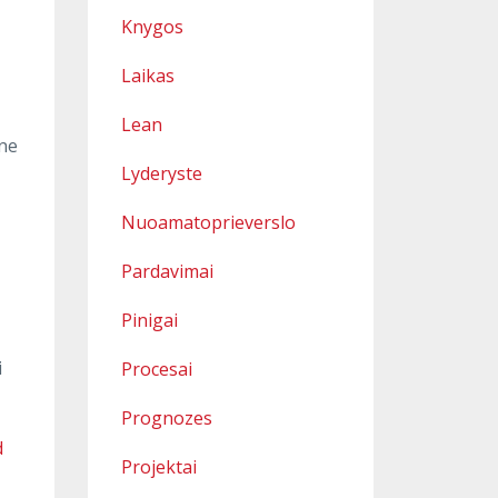
Knygos
Laikas
Lean
 ne
Lyderyste
Nuoamatoprieverslo
Pardavimai
Pinigai
i
Procesai
Prognozes
d
Projektai