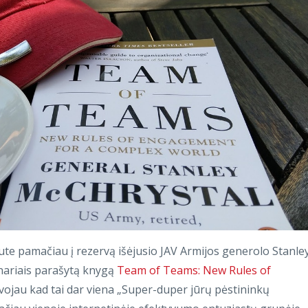
te pamačiau į rezervą išėjusio JAV Armijos generolo Stanley
nariais parašytą knygą
Team of Teams: New Rules of
lvojau kad tai dar viena „Super-duper jūrų pėstininkų