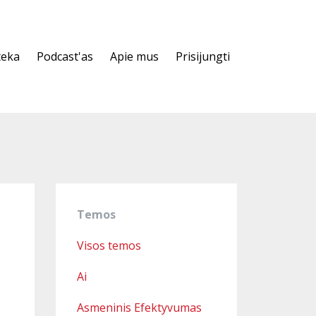
teka
Podcast'as
Apie mus
Prisijungti
Temos
Visos temos
Ai
Asmeninis Efektyvumas