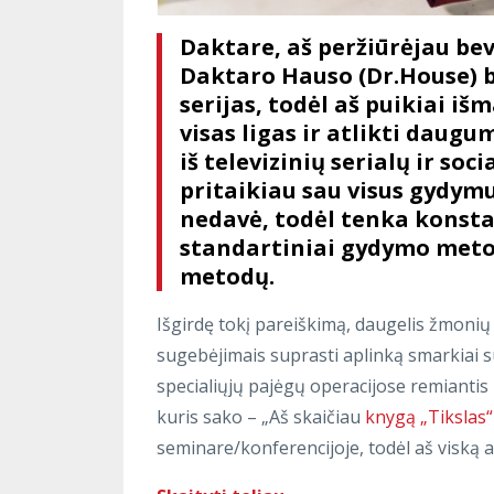
Daktare, aš peržiūrėjau bev
Daktaro Hauso (Dr.House) b
serijas, todėl aš puikiai i
visas ligas ir atlikti daug
iš televizinių serialų ir soc
pritaikiau sau visus gydym
nedavė, todėl tenka konstat
standartiniai gydymo metod
metodų.
Išgirdę tokį pareiškimą, daugelis žmonių
sugebėjimais suprasti aplinką smarkiai 
specialiųjų pajėgų operacijose remiantis 
kuris sako – „Aš skaičiau
knygą „Tikslas“
seminare/konferencijoje, todėl aš viską api