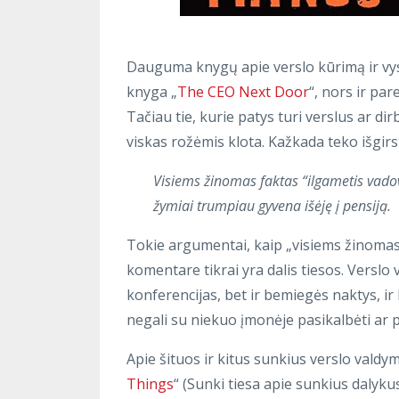
Dauguma knygų apie verslo kūrimą ir vy
knyga „
The CEO Next Door
“, nors ir pa
Tačiau tie, kurie patys turi verslus ar dir
viskas rožėmis klota. Kažkada teko išgir
Visiems žinomas faktas “ilgametis vado
žymiai trumpiau gyvena išėję į pensiją.
Tokie argumentai, kaip „visiems žinomas f
komentare tikrai yra dalis tiesos. Verslo
konferencijas, bet ir bemiegės naktys, ir 
negali su niekuo įmonėje pasikalbėti ar pa
Apie šituos ir kitus sunkius verslo valdy
Things
“ (Sunki tiesa apie sunkius dalykus