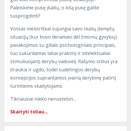
Paleiskime pusę įkaitų, o kitą pusę galite
susprogdinti?
Vossas meistriškai sujungia savo realių įtemptų
situacijų (kur buvo deramasi dėl žmonių gyvybių)
pasakojimus su giliais psichologiniais principais,
tuo sukurdamas labai praktinį ir intelektualiai
stimuliuojantį derybų vadovėlį. Rašymo stilius yra
įtraukia ir ugdo, todėl sudėtingos derybų
koncepcijos suprantamos įvairią derybinę patirtį
turintiems skaitytojams.
Tikriausiai nieko nenustebin...
Skaityti toliau...