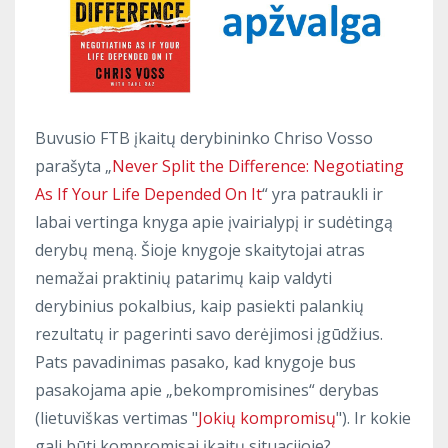
Buvusio FTB įkaitų derybininko Chriso Vosso
parašyta „
Never Split the Difference: Negotiating
As If Your Life Depended On It
“ yra patraukli ir
labai vertinga knyga apie įvairialypį ir sudėtingą
derybų meną. Šioje knygoje skaitytojai atras
nemažai praktinių patarimų kaip valdyti
derybinius pokalbius, kaip pasiekti palankių
rezultatų ir pagerinti savo derėjimosi įgūdžius.
Pats pavadinimas pasako, kad knygoje bus
pasakojama apie „bekompromisines“ derybas
(lietuviškas vertimas "
Jokių kompromisų
"). Ir kokie
gali būti kompromisai įkaitų situacijoje?