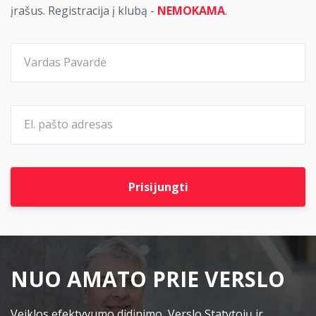
įrašus. Registracija į klubą -
NEMOKAMA
.
Prisijungti
NUO AMATO PRIE VERSLO
Veiklos efektyvumo didinimo, Verslo Statytojų ir