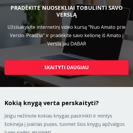
PRADĖKITE NUOSEKLIAI TOBULINTI SAVO
VERSLĄ
Užsisakykite internetinį video kursą "Nuo Amato prie
Verslo. Pradžia" ir pradėkite savo kelionę iš Amato į
Verslą jau DABAR
SKAITYTI DAUGIAU
Kokią knygą verta perskaityti?
Jeigu nežinote kokias knygas pasirinkti ir mintys
šokinėja į įvairias puses, tuomet šios knygų apžvalgos
Jums padės atsirinkti.