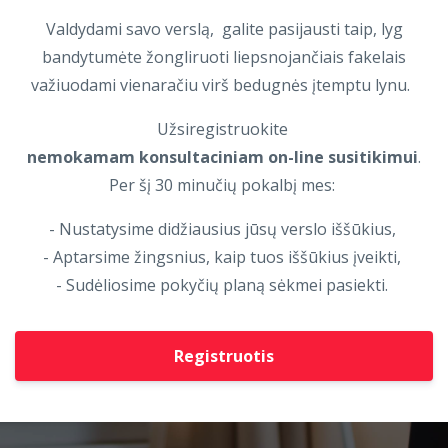
Valdydami
s
avo verslą,
galite
pasi
jausti taip, lyg
bandytumėte žongliruoti liepsnojančiais fakelais
važiuodami vienaračiu virš bedugnės įtemptu lynu.
Užsiregistruokite
nemokamam konsultaciniam on-line susitikimui
.
Per šį 30 minučių pokalbį mes:
- Nustatysime didžiausius jūsų verslo iššūkius,
- Aptarsime žingsnius, kaip tuos iššūkius įveikti,
- Sudėliosime pokyčių planą sėkmei pasiekti.
Registruotis