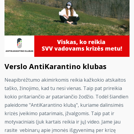
Verslo AntiKarantino klubas
Neapibrėžtumo akimirkomis reikia kažkokio atskaitos
taško, žinojimo, kad tu nesi vienas. Taip pat prireikia
kokio pritariančio ar patariančio žodžio. Todėl šiandien
paleidome "AntiKarantino klubą", kuriame dalinsimės
krizės įveikimo patarimais, įžvalgomis. Taip pat ir
motyvaciniais (juk kartais reikia ir jų) video. Jame jau
rasite vebinarų apie įmonės išgyvenimą per krizę