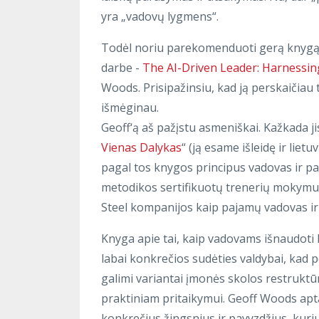
yra „vadovų lygmens“.
Todėl noriu parekomenduoti gerą knygą ap
darbe -
The AI-Driven Leader: Harnessin
Woods. Prisipažinsiu, kad ją perskaičiau t
išmėginau.
Geoff‘ą aš pažįstu asmeniškai. Kažkada j
Vienas Dalykas
“ (ją esame išleidę ir lietu
pagal tos knygos principus vadovas ir pa
metodikos sertifikuotų trenerių mokymuose
Steel kompanijos kaip pajamų vadovas ir 
Knyga apie tai, kaip vadovams išnaudoti 
labai konkrečios sudėties valdybai, kad 
galimi variantai įmonės skolos restruktū
praktiniam pritaikymui. Geoff Woods aptar
konkrečius žingsnius ir pavyzdžius, kuriuo