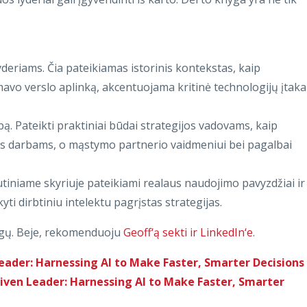
lyderiams. Čia pateikiamas istorinis kontekstas, kaip
avo verslo aplinką, akcentuojama kritinė technologijų įtaka
bą. Pateikti praktiniai būdai strategijos vadovams, kaip
rės darbams, o mąstymo partnerio vaidmeniui bei pagalbai
utiniame skyriuje pateikiami realaus naudojimo pavyzdžiai ir
ti dirbtiniu intelektu pagrįstas strategijas.
inigų. Beje, rekomenduoju
Geoff‘ą sekti ir LinkedIn‘e
.
eader: Harnessing AI to Make Faster, Smarter Decisions
iven Leader: Harnessing AI to Make Faster, Smarter