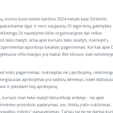
ų, kurios buvo tokios karštos 2024 metais kaip Dirbtinio
 pakankamai ilgai. Ir nors naujausių DI algoritmų galimybės
ikšmingo DI naudojimo lūžio organizacijose dar reikia
 teko matyti, arba apie kuriuos teko skaityti, nukreipti į
erimentai apsiriboja lokaliais pagerinimais. Kol kas apie 
ektuose informacijos yra mažai. Bet tikiuosi, kad netolimoj
d bet koks pagerinimas, nukreiptas ne į apribojimą, reikšmin
mingiausias apribojimas yra vadovų dėmesys, todėl didžiausi
i ir plėsdami šitą apribojimą.
uriuos man teko matyti lietuviškoje erdvėje – tai apie
sirinkimo protokolo padarymas, soc. tinklų įrašo sukūrimas,
pokalbių robotų“ panaudojimas. Tačiau tai ne tie darbai kur