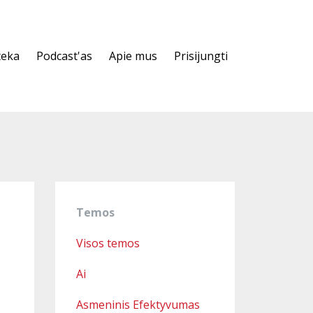
teka
Podcast'as
Apie mus
Prisijungti
Temos
Visos temos
Ai
Asmeninis Efektyvumas