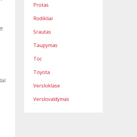
Protas
Rodikliai
ff
Srautas
Taupymas
Toc
Toyota
dal
Versloklase
Verslovaldymas