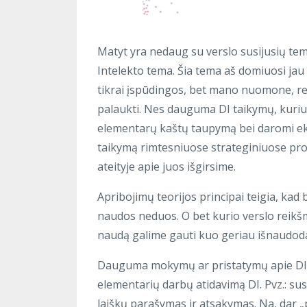
Matyt yra nedaug su verslo susijusių tem
Intelekto tema. Šia tema aš domiuosi jau
tikrai įspūdingos, bet mano nuomone, re
palaukti. Nes dauguma DI taikymų, kuriuos
elementarų kaštų taupymą bei daromi eksp
taikymą rimtesniuose strateginiuose proj
ateityje apie juos išgirsime.
Apribojimų teorijos principai teigia, ka
naudos neduos. O bet kurio verslo reikš
naudą galime gauti kuo geriau išnaudodam
Dauguma mokymų ar pristatymų apie DI, k
elementarių darbų atidavimą DI. Pvz.: su
laiškų parašymas ir atsakymas. Na, dar „