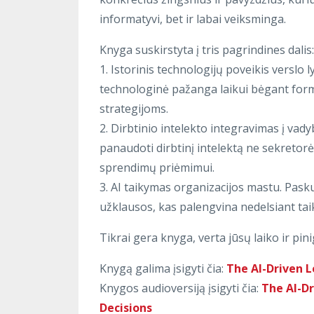
informatyvi, bet ir labai veiksminga.
Knyga suskirstyta į tris pagrindines dalis:
1. Istorinis technologijų poveikis verslo 
technologinė pažanga laikui bėgant form
strategijoms.
2. Dirbtinio intelekto integravimas į vady
panaudoti dirbtinį intelektą ne sekreto
sprendimų priėmimui.
3. AI taikymas organizacijos mastu. Pask
užklausos, kas palengvina nedelsiant taiky
Tikrai gera knyga, verta jūsų laiko ir p
Knygą galima įsigyti čia:
The AI-Driven L
Knygos audioversiją įsigyti čia:
The AI-Dr
Decisions