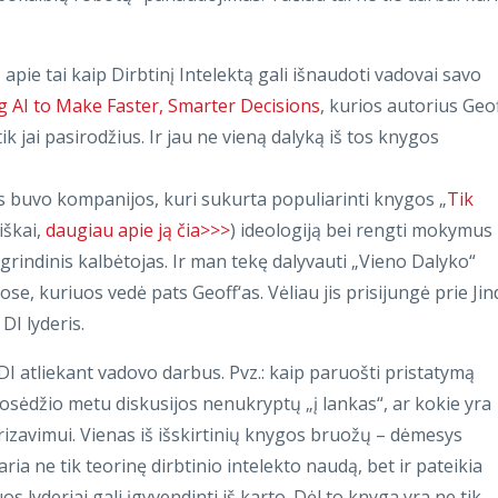
ie tai kaip Dirbtinį Intelektą gali išnaudoti vadovai savo
g AI to Make Faster, Smarter Decisions
, kurios autorius Geo
ik jai pasirodžius. Ir jau ne vieną dalyką iš tos knygos
is buvo kompanijos, kuri sukurta populiarinti knygos „
Tik
viškai,
daugiau apie ją čia>>>
) ideologiją bei rengti mokymus
grindinis kalbėtojas. Ir man tekę dalyvauti „Vieno Dalyko“
, kuriuos vedė pats Geoff‘as. Vėliau jis prisijungė prie Jin
DI lyderis.
DI atliekant vadovo darbus. Pvz.: kaip paruošti pristatymą
posėdžio metu diskusijos nenukryptų „į lankas“, ar kokie yra
rizavimui. Vienas iš išskirtinių knygos bruožų – dėmesys
ia ne tik teorinę dirbtinio intelekto naudą, bet ir pateikia
s lyderiai gali įgyvendinti iš karto. Dėl to knyga yra ne tik