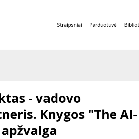
Straipsniai
Parduotuvė
Biblio
ektas - vadovo
tneris. Knygos "The AI-
 apžvalga