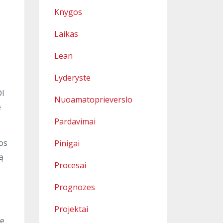
Knygos
Laikas
Lean
Lyderyste
DI
Nuoamatoprieverslo
e
Pardavimai
gos
Pinigai
ą
Procesai
Prognozes
Projektai
ie