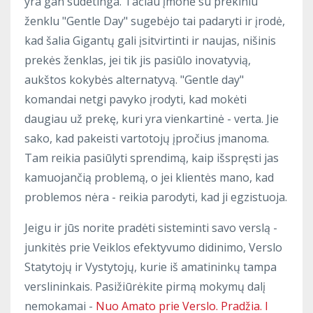
yra gan sudėtinga. Tačiau įmonė su prekiniu
ženklu "Gentle Day" sugebėjo tai padaryti ir įrodė,
kad šalia Gigantų gali įsitvirtinti ir naujas, nišinis
prekės ženklas, jei tik jis pasiūlo inovatyvią,
aukštos kokybės alternatyvą. "Gentle day"
komandai netgi pavyko įrodyti, kad mokėti
daugiau už prekę, kuri yra vienkartinė - verta. Jie
sako, kad pakeisti vartotojų įpročius įmanoma.
Tam reikia pasiūlyti sprendimą, kaip išspręsti jas
kamuojančią problemą, o jei klientės mano, kad
problemos nėra - reikia parodyti, kad ji egzistuoja.
Jeigu ir jūs norite pradėti sisteminti savo verslą -
junkitės prie Veiklos efektyvumo didinimo, Verslo
Statytojų ir Vystytojų, kurie iš amatininkų tampa
verslininkais. Pasižiūrėkite pirmą mokymų dalį
nemokamai -
Nuo Amato prie Verslo. Pradžia. I