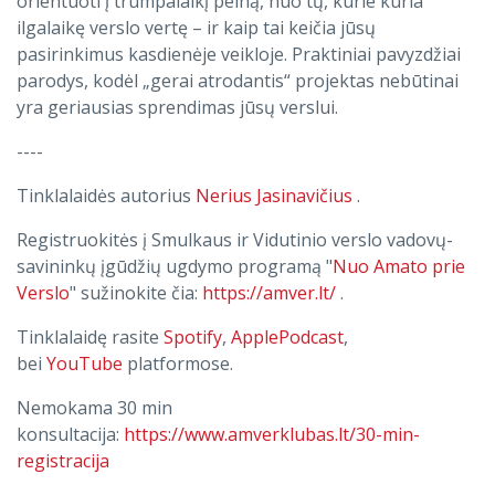
orientuoti į trumpalaikį pelną, nuo tų, kurie kuria
ilgalaikę verslo vertę – ir kaip tai keičia jūsų
pasirinkimus kasdienėje veikloje. Praktiniai pavyzdžiai
parodys, kodėl „gerai atrodantis“ projektas nebūtinai
yra geriausias sprendimas jūsų verslui.
----
Tinklalaidės autorius
Nerius Jasinavičius
.
Registruokitės į Smulkaus ir Vidutinio verslo vadovų-
savininkų įgūdžių ugdymo programą "
Nuo Amato prie
Verslo
" sužinokite čia:
https://amver.lt/
.
Tinklalaidę rasite
Spotify
,
ApplePodcast
,
bei
YouTube
platformose.
Nemokama 30 min
konsultacija:
https://www.amverklubas.lt/30-min-
registracija