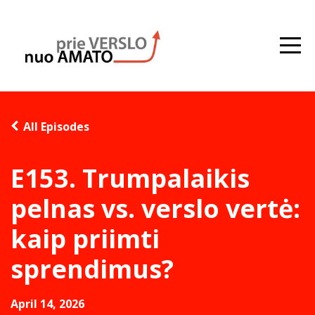
All Episodes
E153. Trumpalaikis
pelnas vs. verslo vertė:
kaip priimti
sprendimus?
April 14, 2026