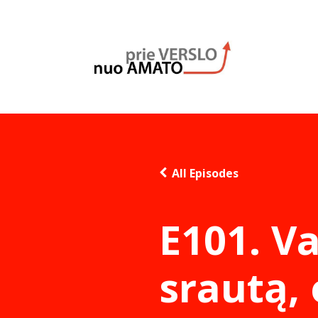
All Episodes
E101. Va
srautą,