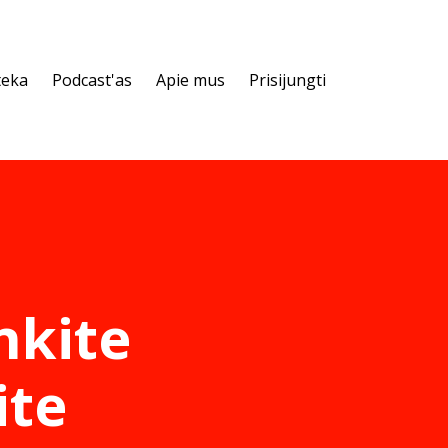
teka
Podcast'as
Apie mus
Prisijungti
nkite
ite