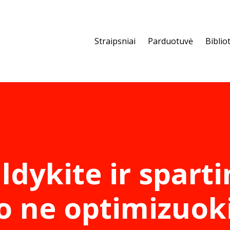
Straipsniai
Parduotuvė
Biblio
ldykite ir sparti
 o ne optimizuok