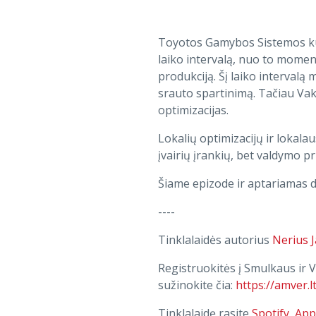
Toyotos Gamybos Sistemos kū
laiko intervalą, nuo to momen
produkciją. Šį laiko intervalą
srauto spartinimą. Tačiau Va
optimizacijas.
Lokalių optimizacijų ir lokala
įvairių įrankių, bet valdymo pr
Šiame epizode ir aptariamas da
----
Tinklalaidės autorius
Nerius J
Registruokitės į Smulkaus ir
sužinokite čia:
https://amver.lt
Tinklalaidę rasite
Spotify
,
App