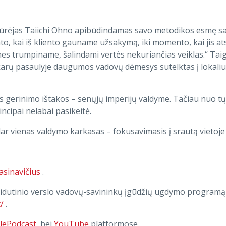
rėjas Taiichi Ohno apibūdindamas savo metodikos esmę sa
to, kai iš kliento gauname užsakymą, iki momento, kai jis a
 mes trumpiname, šalindami vertės nekuriančias veiklas.“ Taig
karų pasaulyje daugumos vadovų dėmesys sutelktas į lokaliu
us gerinimo ištakos – senųjų imperijų valdyme. Tačiau nuo tų l
incipai nelabai pasikeitė.
r vienas valdymo karkasas – fokusavimasis į srautą vietoje l
asinavičius
.
 Vidutinio verslo vadovų-savininkų įgūdžių ugdymo programą
/
.
lePodcast
, bei
YouTube
platformose.