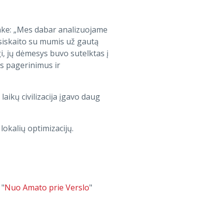
ke: „Mes dabar analizuojame
tsiskaito su mumis už gautą
i, jų dėmesys buvo sutelktas į
s pagerinimus ir
aikų civilizacija įgavo daug
okalių optimizacijų.
 "
Nuo Amato prie Verslo
"