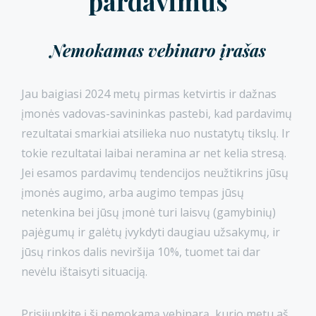
pardavimus
Nemokamas vebinaro įrašas
Jau baigiasi 2024 metų pirmas ketvirtis ir dažnas
įmonės vadovas-savininkas pastebi, kad pardavimų
rezultatai smarkiai atsilieka nuo nustatytų tikslų. Ir
tokie rezultatai laibai neramina ar net kelia stresą.
Jei esamos pardavimų tendencijos neužtikrins jūsų
įmonės augimo, arba augimo tempas jūsų
netenkina bei jūsų įmonė turi laisvų (gamybinių)
pajėgumų ir galėtų įvykdyti daugiau užsakymų, ir
jūsų rinkos dalis neviršija 10%, tuomet tai dar
nevėlu ištaisyti situaciją.
Prisijunkite į šį nemokamą vebinarą, kurio metu aš