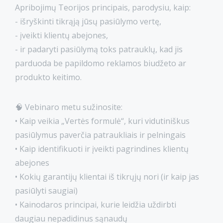
Apribojimų Teorijos principais, parodysiu, kaip:
- išryškinti tikrąją jūsų pasiūlymo vertę,
- įveikti klientų abejones,
- ir padaryti pasiūlymą toks patrauklų, kad jis
parduoda be papildomo reklamos biudžeto ar
produkto keitimo.
🧠 Vebinaro metu sužinosite:
• Kaip veikia „Vertės formulė“, kuri vidutiniškus
pasiūlymus paverčia patraukliais ir pelningais
• Kaip identifikuoti ir įveikti pagrindines klientų
abejones
• Kokių garantijų klientai iš tikrųjų nori (ir kaip jas
pasiūlyti saugiai)
• Kainodaros principai, kurie leidžia uždirbti
daugiau nepadidinus sąnaudų