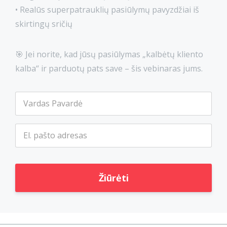
• Realūs superpatrauklių pasiūlymų pavyzdžiai iš
skirtingų sričių
🎯 Jei norite, kad jūsų pasiūlymas „kalbėtų kliento
kalba“ ir parduotų pats save – šis vebinaras jums.
Žiūrėti