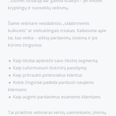
…tuomet situaciją dar galima ištaisyti – jei imsitės
kryptingų ir nuoseklių veiksmų.
Šiame vebinare nesidalinsiu „sidabrinėmis
kulkomis“ ar stebuklingais triukais. Kalbėsime apie
tai, kas veikia – aiškią pardavimų sistemą ir jos
kūrimo žingsnius:
🔸 Kaip tiksliai apibrėžti savo tikslinį segmentą
🔸 Kaip suformuluoti išskirtinį pasiūlymą
🔸 Kaip pritraukti potencialius klientus
🔸 Kokie žingsniai padeda parduoti naujiems
klientams
🔸 Kaip auginti pardavimus esamiems klientams
Tai praktinis vebinaras verslų savininkams, įmonių