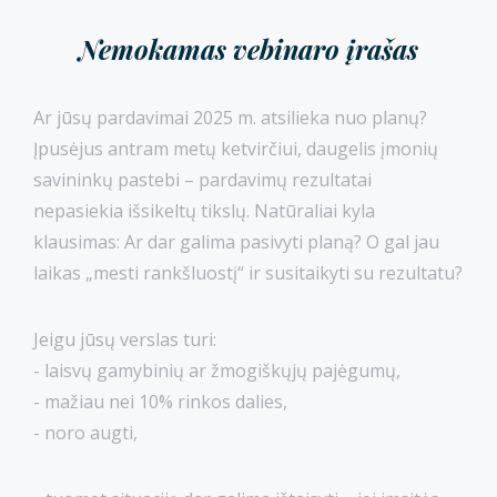
Nemokamas vebinaro įrašas
Ar jūsų pardavimai 2025 m. atsilieka nuo planų?
Įpusėjus antram metų ketvirčiui, daugelis įmonių
savininkų pastebi – pardavimų rezultatai
nepasiekia išsikeltų tikslų. Natūraliai kyla
klausimas: Ar dar galima pasivyti planą? O gal jau
laikas „mesti rankšluostį“ ir susitaikyti su rezultatu?
Jeigu jūsų verslas turi:
- laisvų gamybinių ar žmogiškųjų pajėgumų,
- mažiau nei 10% rinkos dalies,
- noro augti,