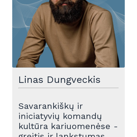
Linas Dungveckis
Savarankiškų ir
iniciatyvių komandų
kultūra kariuomenėse -
greitis ir lankstumas