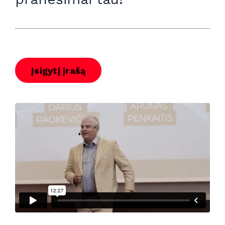
Įsigytį įrašą