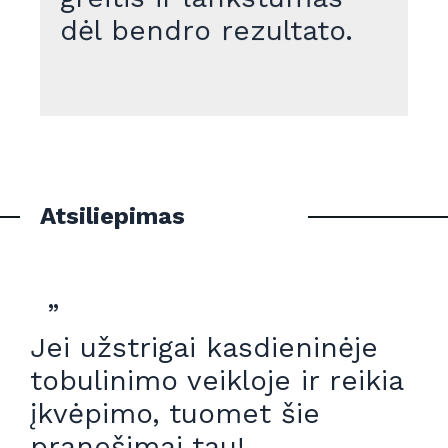
dėl bendro rezultato.
Atsiliepimas
”
Jei užstrigai kasdieninėje
tobulinimo veikloje ir reikia
įkvėpimo, tuomet šie
pranešimai tau!